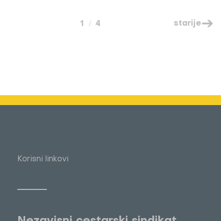
starije
1
4
Korisni linkovi