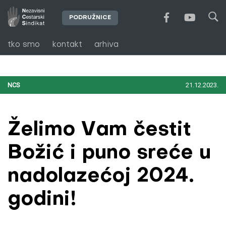
PODRUŽNICE
tko smo
kontakt
arhiva
NCS
21.12.2023.
Želimo Vam čestit
Božić i puno sreće u
nadolazećoj 2024.
godini!