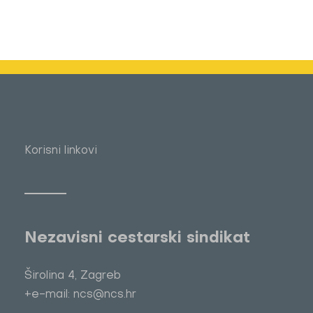
Korisni linkovi
Nezavisni cestarski sindikat
Širolina 4, Zagreb
+e-mail: ncs@ncs.hr