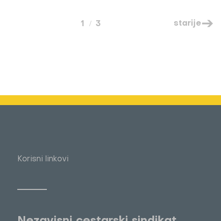
starije
1
3
Korisni linkovi