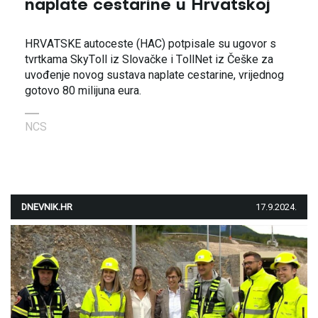
naplate cestarine u Hrvatskoj
HRVATSKE autoceste (HAC) potpisale su ugovor s
tvrtkama SkyToll iz Slovačke i TollNet iz Češke za
uvođenje novog sustava naplate cestarine, vrijednog
gotovo 80 milijuna eura.
NCS
DNEVNIK.HR
17.9.2024.