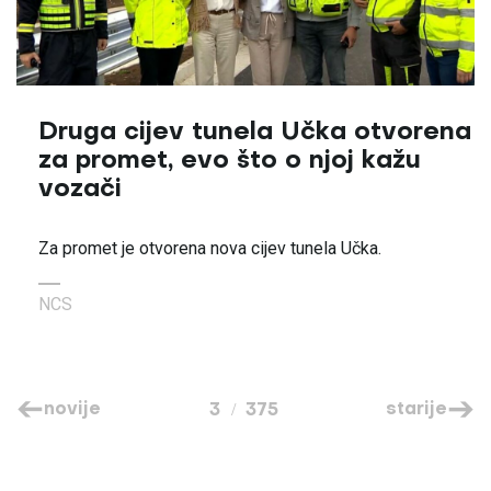
Druga cijev tunela Učka otvorena
za promet, evo što o njoj kažu
vozači
Za promet je otvorena nova cijev tunela Učka.
NCS
novije
starije
3
375