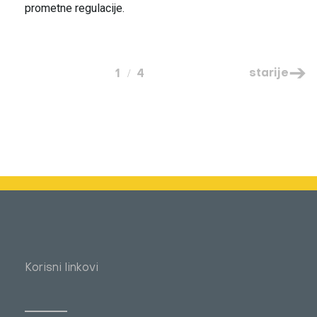
prometne regulacije.
starije
1
4
Korisni linkovi