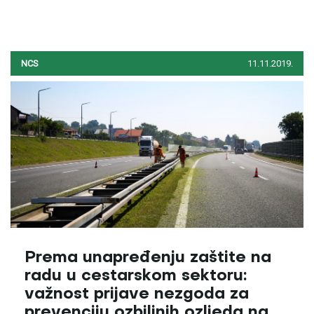
NCS
11.11.2019.
Prema unapređenju zaštite na
radu u cestarskom sektoru:
važnost prijave nezgoda za
prevenciju ozbiljnih ozljeda na