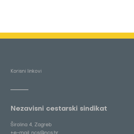
Korisni linkovi
Nezavisni cestarski sindikat
Širolina 4, Zagreb
+e-mail: ncs@ncs.hr