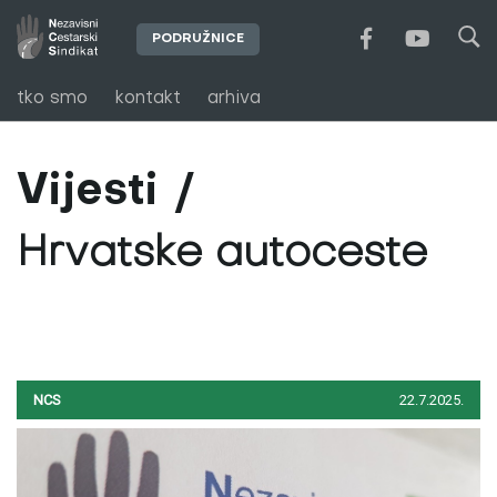
PODRUŽNICE
tko smo
kontakt
arhiva
Vijesti
Hrvatske autoceste
NCS
22.7.2025.